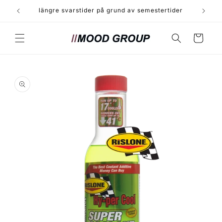
vidare
längre svarstider på grund av semestertider
till
innehåll
Varukorg
 vidare till
oduktinformation