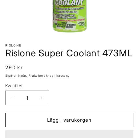
Öppna
mediet
1
RISLONE
Rislone Super Coolant 473ML
i
modalfönster
Ordinarie
290 kr
pris
Skatter ingår.
Frakt
beräknas i kassan.
Kvantitet
Kvantitet
Minska
Öka
kvantitet
kvantitet
för
för
Rislone
Rislone
Lägg i varukorgen
Super
Super
Coolant
Coolant