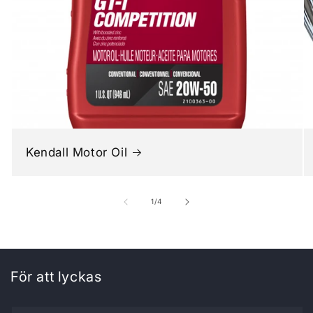
Kendall Motor Oil
av
1
/
4
För att lyckas