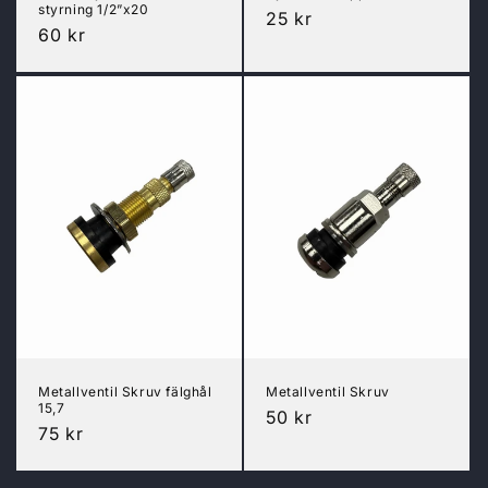
styrning 1/2”x20
Ordinarie
25 kr
Ordinarie
60 kr
pris
pris
Metallventil Skruv fälghål
Metallventil Skruv
15,7
Ordinarie
50 kr
Ordinarie
75 kr
pris
pris