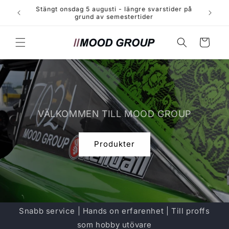
vidare
ider på
Ses på Tranås Cruising 8 augusti
till
innehåll
Varukorg
VÄLKOMMEN TILL MOOD GROUP
Produkter
Snabb service | Hands on erfarenhet | Till proffs
som hobby utövare