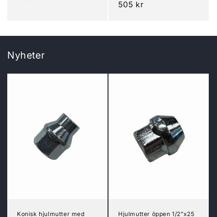
Ordinarie
505 kr
pris
pris
Nyheter
Konisk hjulmutter med
Hjulmutter öppen 1/2”x25