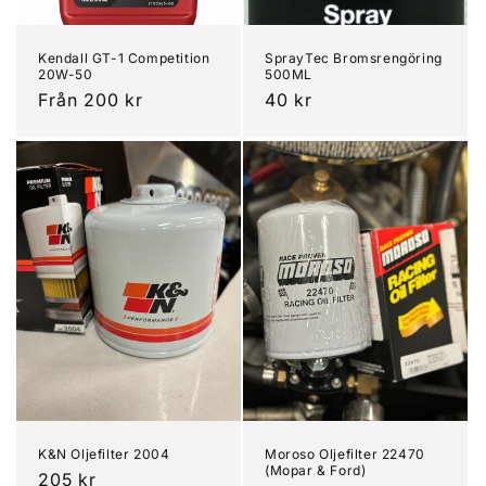
Kendall GT-1 Competition
SprayTec Bromsrengöring
20W-50
500ML
Ordinarie
Från 200 kr
Ordinarie
40 kr
pris
pris
K&N Oljefilter 2004
Moroso Oljefilter 22470
(Mopar & Ford)
Ordinarie
205 kr